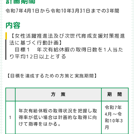
計画期間
令和7
年4月1日から令和10年3月31日までの3年間
内容
【女性活躍推進法及び次世代育成支援対策推進
法に基づく行動計画】
目標１ 年次有給休暇の取得日数を1人当た
り平均12日以上とする
【目標を達成するための方策と実施期間】
方 策
期 間
令和7年
年次有給休暇の取得状況を把握し取
4月～令
1
得率が低い場合は計画的な取得に向
和10年3
けて指導をはかる。
月