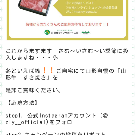
これからますます さむ～いさむ～い季節に投
入しますね・・・💦
！！
冬といえば鍋
ご自宅にて山形自慢の「山
形牛 すき焼き」を
是非ご賞味ください。
【応募方法】
step1．公式Instagramアカウント（＠
zly__offici
al)をフォロー
step2.キャンペーンの投稿をリポスト